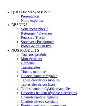
Aller
au
QUI SOMMES-NOUS ?
contenu
Présentation
Notre expertise
BESOINS
Vous recherchez ?
Retourner / Deverser
Pousser / Tracter
Soulever / Positionner
Postes de travail fixe
NOS PRODUITS
Tous nos produits
Mini-gerbeurs
Gerbeurs
Transpalettes
Timons motorisés
Cuviers hauteur réglable
Tables élévatrices mobiles
Tables élévatrices fixes
Tables hauteur réglable manuelles
Dessertes hauteur réglable électriques
Chariots hauteur réglable
Chariots niveau constant
Équipements conditionnement