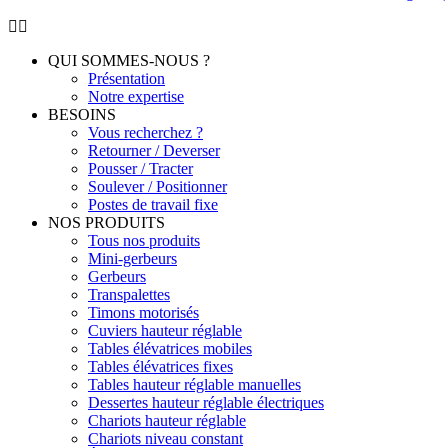
QUI SOMMES-NOUS ?
Présentation
Notre expertise
BESOINS
Vous recherchez ?
Retourner / Deverser
Pousser / Tracter
Soulever / Positionner
Postes de travail fixe
NOS PRODUITS
Tous nos produits
Mini-gerbeurs
Gerbeurs
Transpalettes
Timons motorisés
Cuviers hauteur réglable
Tables élévatrices mobiles
Tables élévatrices fixes
Tables hauteur réglable manuelles
Dessertes hauteur réglable électriques
Chariots hauteur réglable
Chariots niveau constant