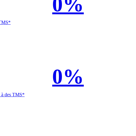
0
%
s TMS*
0
%
es à des TMS*