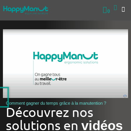
0
QUI SOM
NOS
Comment gagner du temps grâce à la manutention ?
Découvrez nos
solutions en
vidéos