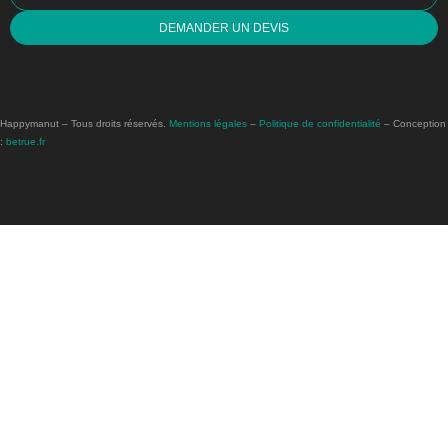
DEMANDER UN DEVIS
Happymanut – Tous droits réservés.
Mentions légales
–
Politique de confidentialité
– Conception
:
betrue.fr