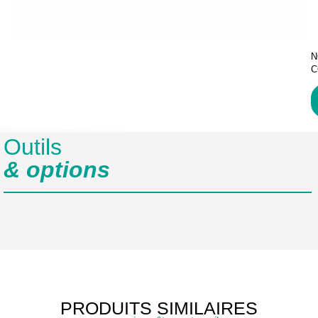
N
C
Outils
& options
PRODUITS SIMILAIRES