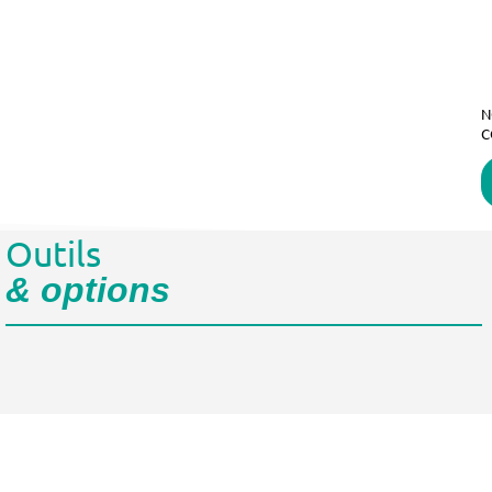
N
C
Outils
& options