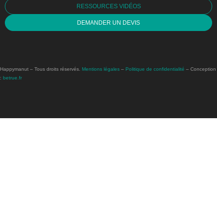
RESSOURCES VIDÉOS
DEMANDER UN DEVIS
Happymanut – Tous droits réservés.
Mentions légales
–
Politique de confidentialité
– Conception
:
betrue.fr