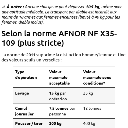
⚠️
À noter :
Aucune charge ne peut dépasser
105 kg
, même avec
une aptitude médicale. Le transport par diable est interdit aux
moins de 18 ans et aux femmes enceintes (limité à 40 kg pour les
femmes, diable inclus).
Selon la norme AFNOR NF X35-
109 (plus stricte)
La norme de 2011 supprime la distinction homme/femme et fixe
des valeurs seuils universelles :
Type
Valeur
Valeur
d’opération
maximale
maximale sous
acceptable
conditions*
Levage
15 kg
par
25 kg
opération
Cumul
7,5 tonnes
par
12 tonnes
journalier
personne
Pousser / tirer
200 kg
400 kg