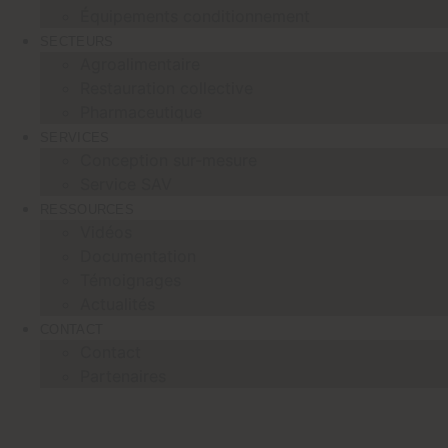
Équipements conditionnement
SECTEURS
Agroalimentaire
Restauration collective
Pharmaceutique
SERVICES
Conception sur-mesure
Service SAV
RESSOURCES
Vidéos
Documentation
Témoignages
Actualités
CONTACT
Contact
Partenaires