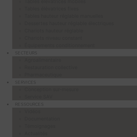
Tables élévatrices mobiles
Tables élévatrices fixes
Tables hauteur réglable manuelles
Dessertes hauteur réglable électriques
Chariots hauteur réglable
Chariots niveau constant
Équipements conditionnement
SECTEURS
Agroalimentaire
Restauration collective
Pharmaceutique
SERVICES
Conception sur-mesure
Service SAV
RESSOURCES
Vidéos
Documentation
Témoignages
Actualités