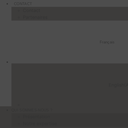
CONTACT
Contact
Partenaires
Français
English
(
A
QUI SOMMES-NOUS ?
Présentation
Notre expertise