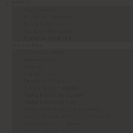
BESOINS
Vous recherchez ?
Retourner / Deverser
Pousser / Tracter
Soulever / Positionner
Postes de travail fixe
NOS PRODUITS
Tous nos produits
Mini-gerbeurs
Gerbeurs
Transpalettes
Timons motorisés
Cuviers hauteur réglable
Tables élévatrices mobiles
Tables élévatrices fixes
Tables hauteur réglable manuelles
Dessertes hauteur réglable électriques
Chariots hauteur réglable
Chariots niveau constant