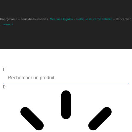
Happymanut – Tous droits réservés.
Mentions légales
–
Politique de confidentialité
– Conception
:
betrue.fr