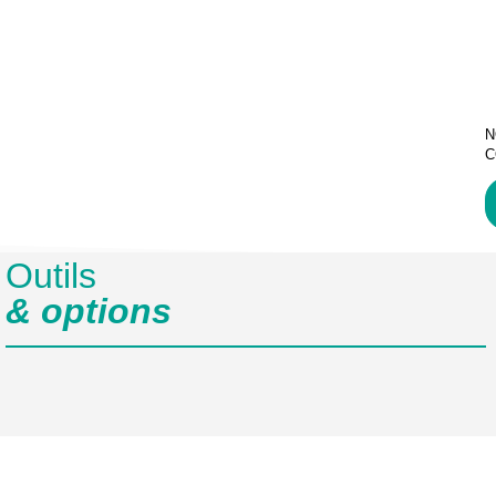
N
C
Outils
& options